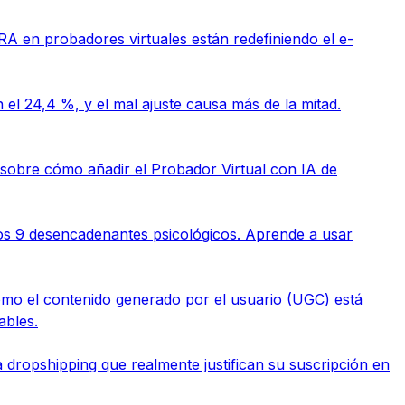
RA en probadores virtuales están redefiniendo el e-
el 24,4 %, y el mal ajuste causa más de la mitad.
 sobre cómo añadir el Probador Virtual con IA de
tos 9 desencadenantes psicológicos. Aprende a usar
mo el contenido generado por el usuario (UGC) está
ables.
 dropshipping que realmente justifican su suscripción en