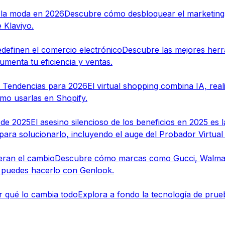
a la moda en 2026
Descubre cómo desbloquear el marketing 
 Klaviyo.
definen el comercio electrónico
Descubre las mejores herr
menta tu eficiencia y ventas.
 y Tendencias para 2026
El virtual shopping combina IA, rea
ómo usarlas en Shopify.
 de 2025
El asesino silencioso de los beneficios en 2025 es 
 para solucionarlo, incluyendo el auge del Probador Virtual
deran el cambio
Descubre cómo marcas como Gucci, Walmart 
n puedes hacerlo con Genlook.
r qué lo cambia todo
Explora a fondo la tecnología de prueba