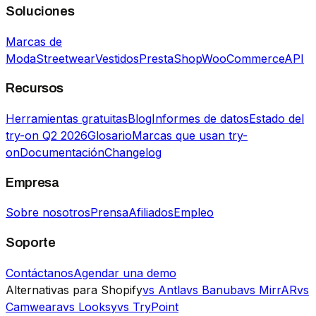
Soluciones
Marcas de
Moda
Streetwear
Vestidos
PrestaShop
WooCommerce
API
Recursos
Herramientas gratuitas
Blog
Informes de datos
Estado del
try-on Q2 2026
Glosario
Marcas que usan try-
on
Documentación
Changelog
Empresa
Sobre nosotros
Prensa
Afiliados
Empleo
Soporte
Contáctanos
Agendar una demo
Alternativas para Shopify
vs Antla
vs Banuba
vs MirrAR
vs
Camweara
vs Looksy
vs TryPoint