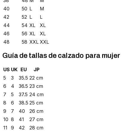
38
48
M
M
40
50
L
M
42
52
L
L
44
54
XL
XL
46
56
XL
XL
48
58
XXL
XXL
Guía de tallas de calzado para mujer
US
UK
EU
JP
5
3
35.5
22 cm
6
4
36.5
23 cm
7
5
37.5
24 cm
8
6
38.5
25 cm
9
7
40
26 cm
10
8
41
27 cm
11
9
42
28 cm