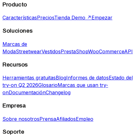
Producto
Características
Precios
Tienda Demo ↗
Empezar
Soluciones
Marcas de
Moda
Streetwear
Vestidos
PrestaShop
WooCommerce
API
Recursos
Herramientas gratuitas
Blog
Informes de datos
Estado del
try-on Q2 2026
Glosario
Marcas que usan try-
on
Documentación
Changelog
Empresa
Sobre nosotros
Prensa
Afiliados
Empleo
Soporte