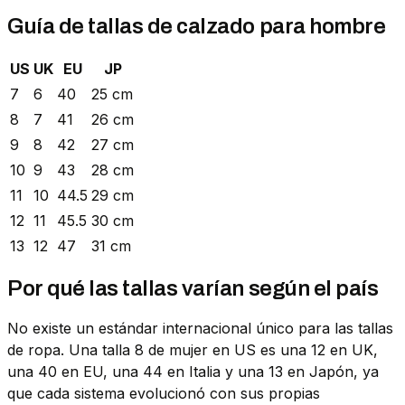
Guía de tallas de calzado para hombre
US
UK
EU
JP
7
6
40
25 cm
8
7
41
26 cm
9
8
42
27 cm
10
9
43
28 cm
11
10
44.5
29 cm
12
11
45.5
30 cm
13
12
47
31 cm
Por qué las tallas varían según el país
No existe un estándar internacional único para las tallas
de ropa. Una talla 8 de mujer en US es una 12 en UK,
una 40 en EU, una 44 en Italia y una 13 en Japón, ya
que cada sistema evolucionó con sus propias