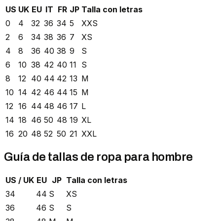
US
UK
EU
IT
FR
JP
Talla con letras
0
4
32
36
34
5
XXS
2
6
34
38
36
7
XS
4
8
36
40
38
9
S
6
10
38
42
40
11
S
8
12
40
44
42
13
M
10
14
42
46
44
15
M
12
16
44
48
46
17
L
14
18
46
50
48
19
XL
16
20
48
52
50
21
XXL
Guía de tallas de ropa para hombre
US / UK
EU
JP
Talla con letras
34
44
S
XS
36
46
S
S