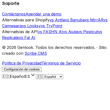
Soporte
Contáctanos
Agendar una demo
Alternativas para Shopify
vs Antla
vs Banuba
vs MirrAR
vs
Camweara
vs Looksy
vs TryPoint
Alternativas de API
vs FASHN AI
vs Aiuta
vs Pixelcut
vs
Replicate
vs Fal AI
©
2026
Genlook.
Todos los derechos reservados.
·
Sitio
creado con
Scribe CMS
Política de Privacidad
Términos de Servicio
Configuración de cookies
🇪🇸
Español
ES