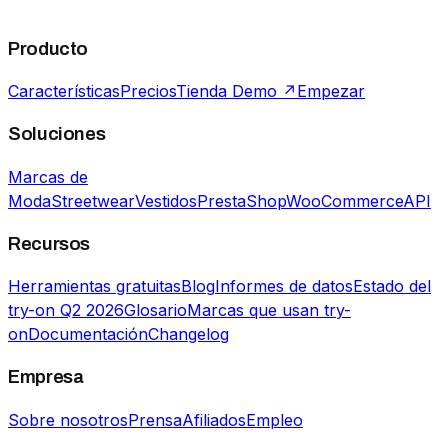
Producto
Características
Precios
Tienda Demo ↗
Empezar
Soluciones
Marcas de
Moda
Streetwear
Vestidos
PrestaShop
WooCommerce
API
Recursos
Herramientas gratuitas
Blog
Informes de datos
Estado del
try-on Q2 2026
Glosario
Marcas que usan try-
on
Documentación
Changelog
Empresa
Sobre nosotros
Prensa
Afiliados
Empleo