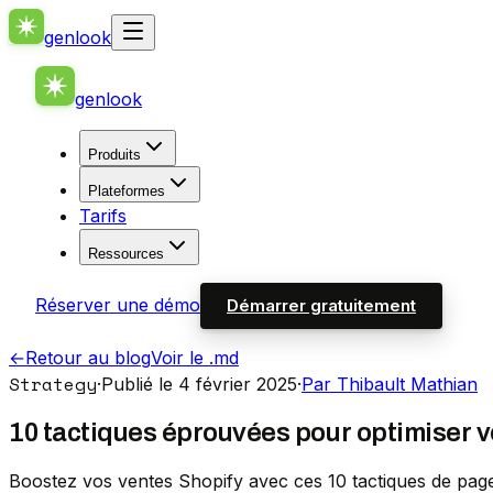
genlook
genlook
Produits
Plateformes
Tarifs
Ressources
Réserver une démo
Démarrer gratuitement
←
Retour au blog
Voir le .md
Strategy
·
Publié le 4 février 2025
·
Par Thibault Mathian
10 tactiques éprouvées pour optimiser v
Boostez vos ventes Shopify avec ces 10 tactiques de page