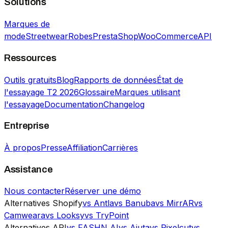
Solutions
Marques de
mode
Streetwear
Robes
PrestaShop
WooCommerce
API
Ressources
Outils gratuits
Blog
Rapports de données
État de
l'essayage T2 2026
Glossaire
Marques utilisant
l'essayage
Documentation
Changelog
Entreprise
À propos
Presse
Affiliation
Carrières
Assistance
Nous contacter
Réserver une démo
Alternatives Shopify
vs Antla
vs Banuba
vs MirrAR
vs
Camweara
vs Looksy
vs TryPoint
Alternatives API
vs FASHN AI
vs Aiuta
vs Pixelcut
vs