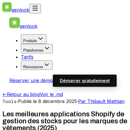
genlook
genlook
Produits
Plateformes
Tarifs
Ressources
Réserver une démo
Démarrer gratuitement
←
Retour au blog
Voir le .md
Tools
·
Publié le 8 décembre 2025
·
Par Thibault Mathian
Les meilleures applications Shopify de
gestion des stocks pour les marques de
vêtements (2025)