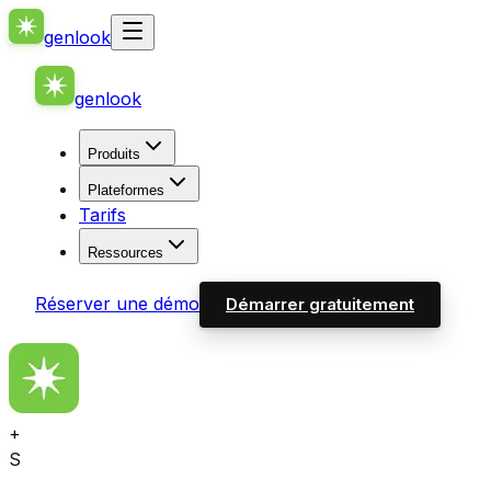
genlook
genlook
Produits
Plateformes
Tarifs
Ressources
Réserver une démo
Démarrer gratuitement
+
S