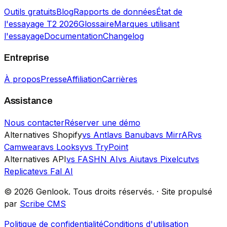
Outils gratuits
Blog
Rapports de données
État de
l'essayage T2 2026
Glossaire
Marques utilisant
l'essayage
Documentation
Changelog
Entreprise
À propos
Presse
Affiliation
Carrières
Assistance
Nous contacter
Réserver une démo
Alternatives Shopify
vs Antla
vs Banuba
vs MirrAR
vs
Camweara
vs Looksy
vs TryPoint
Alternatives API
vs FASHN AI
vs Aiuta
vs Pixelcut
vs
Replicate
vs Fal AI
©
2026
Genlook.
Tous droits réservés.
·
Site propulsé
par
Scribe CMS
Politique de confidentialité
Conditions d'utilisation