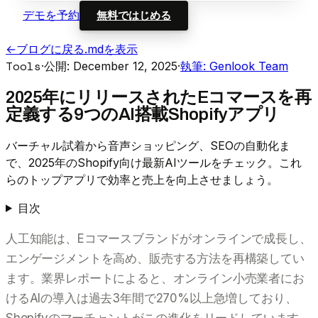
デモを予約
無料ではじめる
←
ブログに戻る
.mdを表示
Tools
·
公開: December 12, 2025
·
執筆: Genlook Team
2025年にリリースされたEコマースを再
定義する9つのAI搭載Shopifyアプリ
バーチャル試着から音声ショッピング、SEOの自動化ま
で、2025年のShopify向け最新AIツールをチェック。これ
らのトップアプリで効率と売上を向上させましょう。
目次
人工知能は、Eコマースブランドがオンラインで成長し、
エンゲージメントを高め、販売する方法を再構築してい
ます。業界レポートによると、オンライン小売業者にお
けるAIの導入は過去3年間で270%以上急増しており、
Shopifyのマーチャントがこの進化をリードしています。