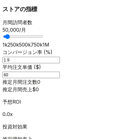
ストアの指標
月間訪問者数
50,000
/月
1k
250k
500k
750k
1M
コンバージョン率 (%)
平均注文単価 ($)
推定月間注文数
0
推定月間売上
$
0
予想ROI
0.0
x
投資対効果