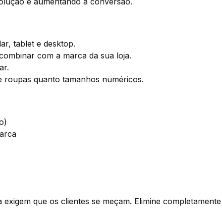
volução e aumentando a conversão.
r, tablet e desktop.
 combinar com a marca da sua loja.
ar.
de roupas quanto tamanhos numéricos.
o)
arca
da exigem que os clientes se meçam. Elimine completament