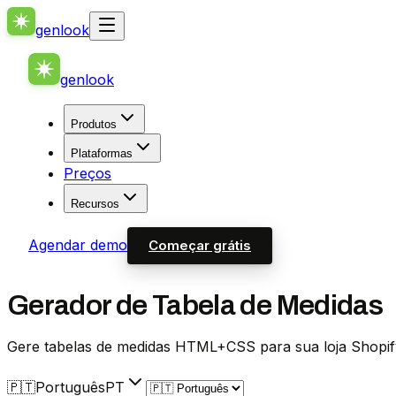
genlook
genlook
Produtos
Plataformas
Preços
Recursos
Agendar demo
Começar grátis
Gerador de Tabela de Medidas
Gere tabelas de medidas HTML+CSS para sua loja Shopif
🇵🇹
Português
PT