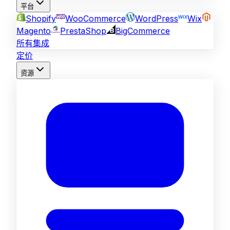
平台
Shopify
WooCommerce
WordPress
Wix
Magento
PrestaShop
BigCommerce
所有集成
定价
资源