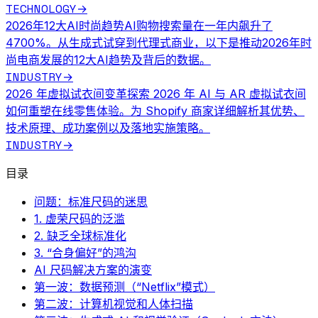
TECHNOLOGY
→
2026年12大AI时尚趋势
AI购物搜索量在一年内飙升了
4700%。从生成式试穿到代理式商业，以下是推动2026年时
尚电商发展的12大AI趋势及背后的数据。
INDUSTRY
→
2026 年虚拟试衣间变革
探索 2026 年 AI 与 AR 虚拟试衣间
如何重塑在线零售体验。为 Shopify 商家详细解析其优势、
技术原理、成功案例以及落地实施策略。
INDUSTRY
→
目录
问题：标准尺码的迷思
1. 虚荣尺码的泛滥
2. 缺乏全球标准化
3. “合身偏好”的鸿沟
AI 尺码解决方案的演变
第一波：数据预测（“Netflix”模式）
第二波：计算机视觉和人体扫描