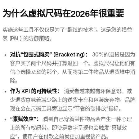
为什么虚拟尺码在2026年很重要
实施这些工具不仅仅是为了“酷炫的技术”。这是您的损益
表 (P&L) 的防御策略。
对抗“包围式购买” (Bracketing)：
30%的退货是因为
客户买了两个尺码并打算退回一个。虚拟尺码让他们有
信心选择
正确
的那个，从而将第二件物品从退货堆中消
除。
作为 KPI 的可持续性：
消费者越来越有环保意识。减
少退货意味着减少路上的送货卡车和包装废弃物。品牌
现在会在尺码工具旁边显示“节省的碳排放”指标。
“禀赋效应”：
看到自己穿着某件物品会产生一种心理
上的所有权纽带。即使是数字呈现也会触发“禀赋效
应”，使用户在付款之前就更加重视该产品。