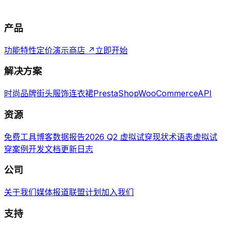
产品
功能特性
定价
演示商店 ↗
立即开始
解决方案
时尚品牌
街头服饰
连衣裙
PrestaShop
WooCommerce
API
资源
免费工具
博客
数据报告
2026 Q2 虚拟试穿现状
术语表
虚拟试
穿案例
开发文档
更新日志
公司
关于我们
媒体报道
联盟计划
加入我们
支持