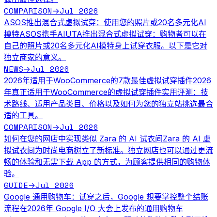
COMPARISON
Jul 2026
→
ASOS推出混合式虚拟试穿：使用您的照片或20名多元化AI
模特
ASOS携手AIUTA推出混合式虚拟试穿：购物者可以在
自己的照片或20名多元化AI模特身上试穿衣服。以下是它对
独立商家的意义。
NEWS
Jul 2026
→
2026年适用于WooCommerce的7款最佳虚拟试穿插件
2026
年真正适用于WooCommerce的虚拟试穿插件实用评测：技
术路线、适用产品类目、价格以及如何为您的独立站挑选最合
适的工具。
COMPARISON
Jul 2026
→
如何在您的网店中实现类似 Zara 的 AI 试衣间
Zara 的 AI 虚
拟试衣间为时尚电商树立了新标准。独立网店也可以通过更流
畅的体验和无需下载 App 的方式，为顾客提供相同的购物体
验。
GUIDE
Jul 2026
→
Google 通用购物车：试穿之后，Google 想要掌控整个结账
流程
在2026年 Google I/O 大会上发布的通用购物车