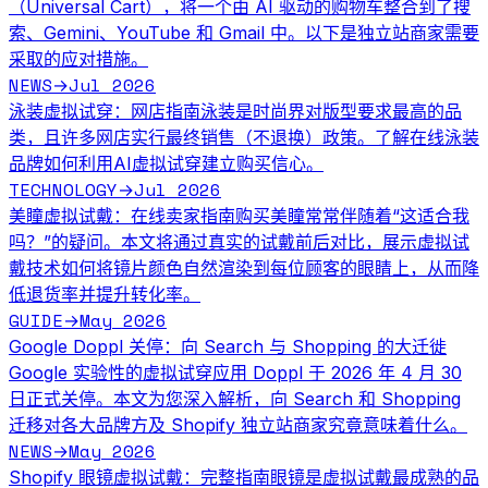
（Universal Cart），将一个由 AI 驱动的购物车整合到了搜
索、Gemini、YouTube 和 Gmail 中。以下是独立站商家需要
采取的应对措施。
NEWS
Jul 2026
→
泳装虚拟试穿：网店指南
泳装是时尚界对版型要求最高的品
类，且许多网店实行最终销售（不退换）政策。了解在线泳装
品牌如何利用AI虚拟试穿建立购买信心。
TECHNOLOGY
Jul 2026
→
美瞳虚拟试戴：在线卖家指南
购买美瞳常常伴随着“这适合我
吗？”的疑问。本文将通过真实的试戴前后对比，展示虚拟试
戴技术如何将镜片颜色自然渲染到每位顾客的眼睛上，从而降
低退货率并提升转化率。
GUIDE
May 2026
→
Google Doppl 关停：向 Search 与 Shopping 的大迁徙
Google 实验性的虚拟试穿应用 Doppl 于 2026 年 4 月 30
日正式关停。本文为您深入解析，向 Search 和 Shopping
迁移对各大品牌方及 Shopify 独立站商家究竟意味着什么。
NEWS
May 2026
→
Shopify 眼镜虚拟试戴：完整指南
眼镜是虚拟试戴最成熟的品