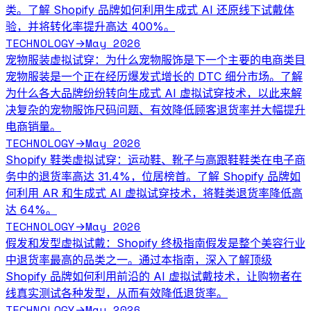
类。了解 Shopify 品牌如何利用生成式 AI 还原线下试戴体
验，并将转化率提升高达 400%。
TECHNOLOGY
May 2026
→
宠物服装虚拟试穿：为什么宠物服饰是下一个主要的电商类目
宠物服装是一个正在经历爆发式增长的 DTC 细分市场。了解
为什么各大品牌纷纷转向生成式 AI 虚拟试穿技术，以此来解
决复杂的宠物服饰尺码问题、有效降低顾客退货率并大幅提升
电商销量。
TECHNOLOGY
May 2026
→
Shopify 鞋类虚拟试穿：运动鞋、靴子与高跟鞋
鞋类在电子商
务中的退货率高达 31.4%，位居榜首。了解 Shopify 品牌如
何利用 AR 和生成式 AI 虚拟试穿技术，将鞋类退货率降低高
达 64%。
TECHNOLOGY
May 2026
→
假发和发型虚拟试戴：Shopify 终极指南
假发是整个美容行业
中退货率最高的品类之一。通过本指南，深入了解顶级
Shopify 品牌如何利用前沿的 AI 虚拟试戴技术，让购物者在
线真实测试各种发型，从而有效降低退货率。
TECHNOLOGY
May 2026
→