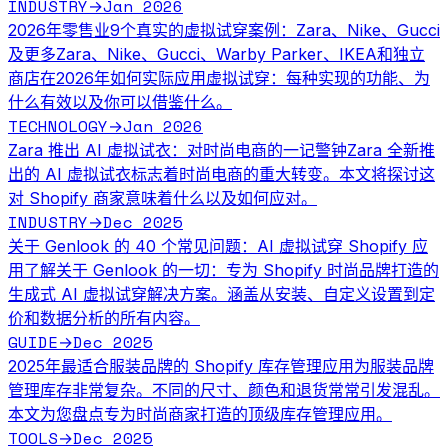
INDUSTRY
Jan 2026
→
2026年零售业9个真实的虚拟试穿案例：Zara、Nike、Gucci
及更多
Zara、Nike、Gucci、Warby Parker、IKEA和独立
商店在2026年如何实际应用虚拟试穿：每种实现的功能、为
什么有效以及你可以借鉴什么。
TECHNOLOGY
Jan 2026
→
Zara 推出 AI 虚拟试衣：对时尚电商的一记警钟
Zara 全新推
出的 AI 虚拟试衣标志着时尚电商的重大转变。本文将探讨这
对 Shopify 商家意味着什么以及如何应对。
INDUSTRY
Dec 2025
→
关于 Genlook 的 40 个常见问题：AI 虚拟试穿 Shopify 应
用
了解关于 Genlook 的一切：专为 Shopify 时尚品牌打造的
生成式 AI 虚拟试穿解决方案。涵盖从安装、自定义设置到定
价和数据分析的所有内容。
GUIDE
Dec 2025
→
2025年最适合服装品牌的 Shopify 库存管理应用
为服装品牌
管理库存非常复杂。不同的尺寸、颜色和退货常常引发混乱。
本文为您盘点专为时尚商家打造的顶级库存管理应用。
TOOLS
Dec 2025
→