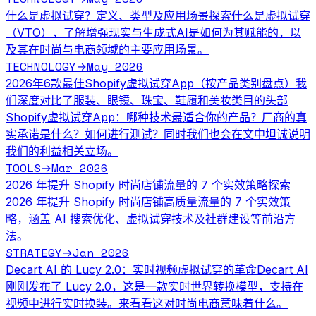
什么是虚拟试穿？定义、类型及应用场景
探索什么是虚拟试穿
（VTO），了解增强现实与生成式AI是如何为其赋能的，以
及其在时尚与电商领域的主要应用场景。
TECHNOLOGY
May 2026
→
2026年6款最佳Shopify虚拟试穿App（按产品类别盘点）
我
们深度对比了服装、眼镜、珠宝、鞋履和美妆类目的头部
Shopify虚拟试穿App：哪种技术最适合你的产品？厂商的真
实承诺是什么？如何进行测试？同时我们也会在文中坦诚说明
我们的利益相关立场。
TOOLS
Mar 2026
→
2026 年提升 Shopify 时尚店铺流量的 7 个实效策略
探索
2026 年提升 Shopify 时尚店铺高质量流量的 7 个实效策
略，涵盖 AI 搜索优化、虚拟试穿技术及社群建设等前沿方
法。
STRATEGY
Jan 2026
→
Decart AI 的 Lucy 2.0：实时视频虚拟试穿的革命
Decart AI
刚刚发布了 Lucy 2.0，这是一款实时世界转换模型，支持在
视频中进行实时换装。来看看这对时尚电商意味着什么。