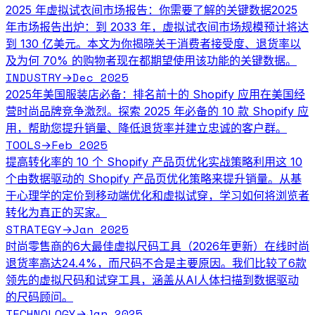
2025 年虚拟试衣间市场报告：你需要了解的关键数据
2025
年市场报告出炉：到 2033 年，虚拟试衣间市场规模预计将达
到 130 亿美元。本文为你揭晓关于消费者接受度、退货率以
及为何 70% 的购物者现在都期望使用该功能的关键数据。
INDUSTRY
Dec 2025
→
2025年美国服装店必备：排名前十的 Shopify 应用
在美国经
营时尚品牌竞争激烈。探索 2025 年必备的 10 款 Shopify 应
用，帮助您提升销量、降低退货率并建立忠诚的客户群。
TOOLS
Feb 2025
→
提高转化率的 10 个 Shopify 产品页优化实战策略
利用这 10
个由数据驱动的 Shopify 产品页优化策略来提升销量。从基
于心理学的定价到移动端优化和虚拟试穿，学习如何将浏览者
转化为真正的买家。
STRATEGY
Jan 2025
→
时尚零售商的6大最佳虚拟尺码工具（2026年更新）
在线时尚
退货率高达24.4%，而尺码不合是主要原因。我们比较了6款
领先的虚拟尺码和试穿工具，涵盖从AI人体扫描到数据驱动
的尺码顾问。
TECHNOLOGY
Jan 2025
→