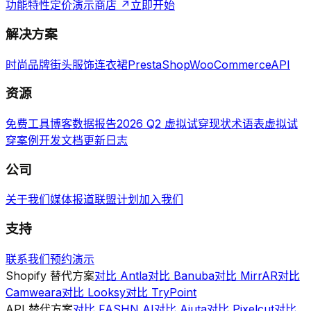
功能特性
定价
演示商店 ↗
立即开始
解决方案
时尚品牌
街头服饰
连衣裙
PrestaShop
WooCommerce
API
资源
免费工具
博客
数据报告
2026 Q2 虚拟试穿现状
术语表
虚拟试
穿案例
开发文档
更新日志
公司
关于我们
媒体报道
联盟计划
加入我们
支持
联系我们
预约演示
Shopify 替代方案
对比 Antla
对比 Banuba
对比 MirrAR
对比
Camweara
对比 Looksy
对比 TryPoint
API 替代方案
对比 FASHN AI
对比 Aiuta
对比 Pixelcut
对比