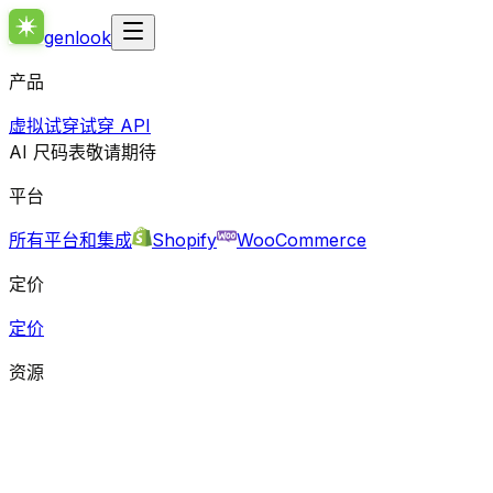
genlook
产品
虚拟试穿
试穿 API
AI 尺码表
敬请期待
平台
所有平台和集成
Shopify
WooCommerce
定价
定价
资源