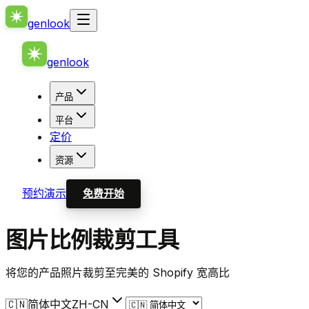
genlook
genlook
产品
平台
定价
资源
预约演示
免费开始
图片比例裁剪工具
将您的产品照片裁剪至完美的 Shopify 宽高比
🇨🇳
简体中文
ZH-CN