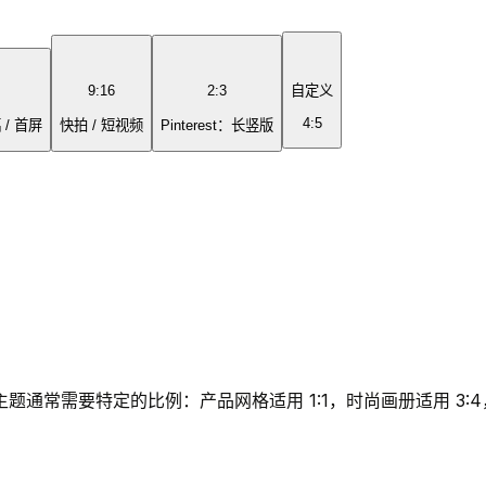
9:16
2:3
自定义
4:5
/ 首屏
快拍 / 短视频
Pinterest：长竖版
主题通常需要特定的比例：产品网格适用 1:1，时尚画册适用 3: