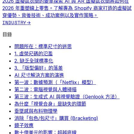
2026 虛擬試衣間的變革
探索 AI 與 AR 虛擬試衣間將如何在
2026 年重塑線上零售。了解專為 Shopify 商家打造的虛擬試
穿優勢、背後技術、成功案例以及實作策略。
INDUSTRY
→
目錄
問題所在：標準尺寸的迷思
1. 虛榮尺碼的氾濫
2. 缺乏全球標準化
3. 「版型偏好」的落差
AI 尺寸解決方案的演進
第一波：數據預測（「Netflix」模型）
第二波：電腦視覺與人體掃描
第三波：生成式 AI 與視覺驗證（Genlook 方法）
為什麼「視覺合身」是缺失的環節
垂墜感與布料物理學
消除「包色/包尺寸」購買 (Bracketing)
鏡子效應
數十億美元的影響：超越底線