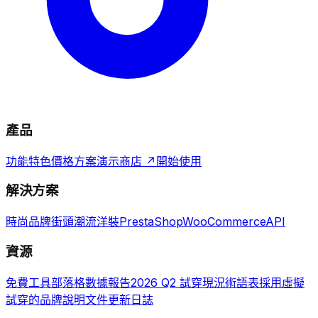
產品
功能特色
價格方案
演示商店 ↗
開始使用
解決方案
時尚品牌
街頭潮流
洋裝
PrestaShop
WooCommerce
API
資源
免費工具
部落格
數據報告
2026 Q2 試穿現況
術語表
採用虛擬
試穿的品牌
說明文件
更新日誌