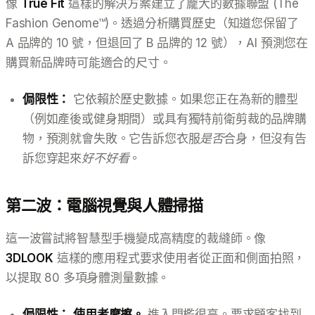
像
True Fit
這樣的解決方案建立了龐大的數據聯盟 (The
Fashion Genome™)。透過分析購買歷史（知道您保留了
A 品牌的 10 號，但退回了 B 品牌的 12 號），AI 預測您在
購買新品牌時可能適合的尺寸。
侷限性：
它依賴於歷史數據。如果您正在為新的體型
（例如產後或健身期間）或具有獨特前衛剪裁的品牌購
物，預測就會失敗。它告訴您衣服
是否
合身，但沒有告
訴您穿起來
好不好看
。
第二波：電腦視覺與人體掃描
這一波嘗試將智慧型手機變成高精度的裁縫師。像
3DLOOK
這樣的應用程式要求使用者從正面和側面拍照，
以提取 80 多項身體測量數據。
侷限性：
使用者摩擦。
進入門檻很高。要求顧客找到