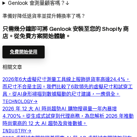
Genlook 會測量顧客嗎？
↓
準備好降低退貨率並提升轉換率了嗎？
只需幾分鐘即可將 Genlook 安裝至您的 Shopify 商
店。從免費方案開始體驗。
免費開始使用
相關文章
2026年6大虛擬尺寸測量工具
線上服飾退貨率高達24.4%，
而尺寸不合是主因。我們比較了6款領先的虛擬尺寸和試穿工
具，從AI身形掃描到數據驅動的尺寸建議，一應俱全。
TECHNOLOGY
→
2026 年 12 大 AI 時尚趨勢
AI 購物搜尋量一年內暴增
4,700%。從生成式試穿到代理商務，為您解析 2026 年推動
時尚電商的 12 大 AI 趨勢及背後數據。
INDUSTRY
→