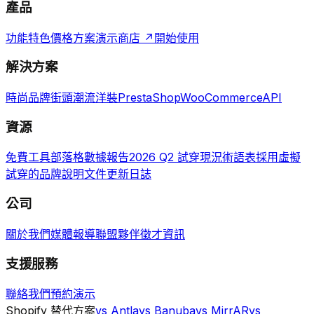
產品
功能特色
價格方案
演示商店 ↗
開始使用
解決方案
時尚品牌
街頭潮流
洋裝
PrestaShop
WooCommerce
API
資源
免費工具
部落格
數據報告
2026 Q2 試穿現況
術語表
採用虛擬
試穿的品牌
說明文件
更新日誌
公司
關於我們
媒體報導
聯盟夥伴
徵才資訊
支援服務
聯絡我們
預約演示
Shopify 替代方案
vs Antla
vs Banuba
vs MirrAR
vs