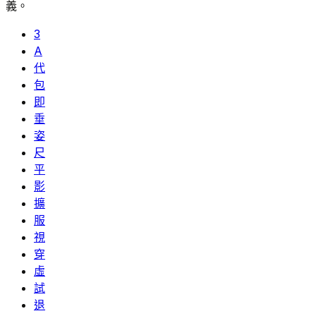
義。
3
A
代
包
即
垂
姿
尺
平
影
擴
服
視
穿
虛
試
退