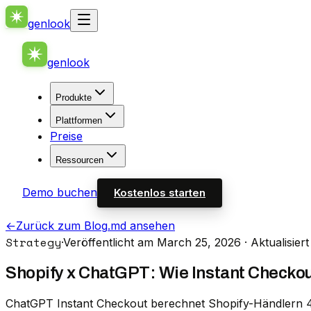
genlook
genlook
Produkte
Plattformen
Preise
Ressourcen
Demo buchen
Kostenlos starten
←
Zurück zum Blog
.md ansehen
Strategy
·
Veröffentlicht am March 25, 2026
· Aktualisier
Shopify x ChatGPT: Wie Instant Checkout
ChatGPT Instant Checkout berechnet Shopify-Händlern 4 %