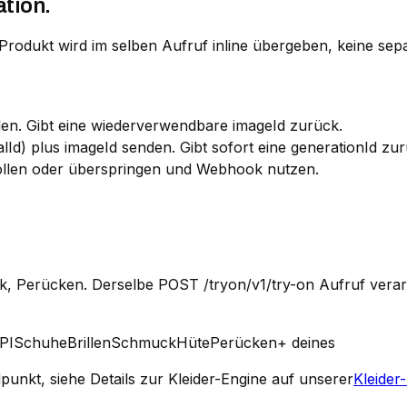
ation.
rodukt wird im selben Aufruf inline übergeben, keine sepa
en. Gibt eine wiederverwendbare imageId zurück.
alId) plus imageId senden. Gibt sofort eine generationId zur
pollen oder überspringen und Webhook nutzen.
k, Perücken. Derselbe POST /tryon/v1/try-on Aufruf verarb
PI
Schuhe
Brillen
Schmuck
Hüte
Perücken
+ deines
punkt, siehe Details zur Kleider-Engine auf unserer
Kleider