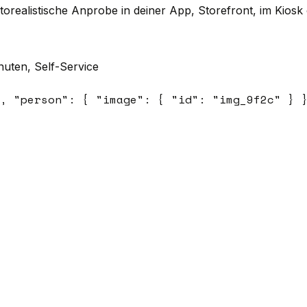
torealistische Anprobe in deiner App, Storefront, im Kios
nuten, Self-Service
,
"person": { "image": { "id": "img_9f2c" } 