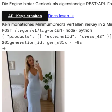
Die Engine hinter Genlook als eigenständige REST-API. Fo
Docs lesen →
API-Keys erhalten
Kein monatliches Minimum
Credits verfallen nie
Key in 2 Mi
POST /tryon/v1/try-on
curl · node · python
{
"products": [{ "externalId": "dress_42" }]
201
generation_id: gen_a81x · ~9s
→