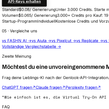
API-Keys erhalten
Standard
$0.08
/ Generierung
Unter 3.000 Credits. Starte 
Volumen
$0.065
/ Generierung
3.000+ Credits pro Kauf: 1
Startup-Programm
Individuell
Kostenlose Credits und Vorz
05 · Vergleiche uns
vs FASHN AI →
vs Aiuta →
vs Pixelcut →
vs Replicate →
vs 
Vollständige Vergleichstabelle →
Zweite Meinung
Möchtest du eine unvoreingenommene 
Frag deine Lieblings-KI nach der Genlook-API-Integration
ChatGPT fragen
↗
Claude fragen
↗
Perplexity fragen
↗
“
Wie einfach ist es, die Virtual Try-On API 
FAQ