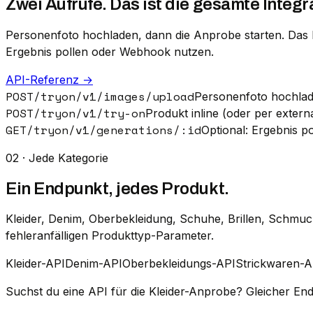
Zwei Aufrufe. Das ist die gesamte Integr
Personenfoto hochladen, dann die Anprobe starten. Das P
Ergebnis pollen oder Webhook nutzen.
API-Referenz →
POST
/tryon/v1/images/upload
Personenfoto hochlad
POST
/tryon/v1/try-on
Produkt inline (oder per extern
GET
/tryon/v1/generations/:id
Optional: Ergebnis 
02 · Jede Kategorie
Ein Endpunkt, jedes Produkt.
Kleider, Denim, Oberbekleidung, Schuhe, Brillen, Schmuc
fehleranfälligen Produkttyp-Parameter.
Kleider-API
Denim-API
Oberbekleidungs-API
Strickwaren-A
Suchst du eine API für die Kleider-Anprobe? Gleicher End