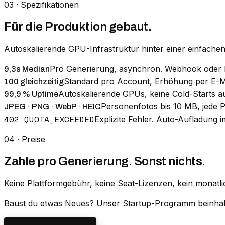
03 · Spezifikationen
Für die Produktion gebaut.
Autoskalierende GPU-Infrastruktur hinter einer einfach
Pro Generierung, asynchron. Webhook oder P
9,3s Median
Standard pro Account, Erhöhung per E-Ma
100 gleichzeitig
Autoskalierende GPUs, keine Cold-Starts au
99,9 % Uptime
Personenfotos bis 10 MB, jede 
JPEG · PNG · WebP · HEIC
402 QUOTA_EXCEEDED
Explizite Fehler. Auto-Aufladung 
04 · Preise
Zahle pro Generierung. Sonst nichts.
Keine Plattformgebühr, keine Seat-Lizenzen, kein monatli
Baust du etwas Neues? Unser Startup-Programm beinhalte