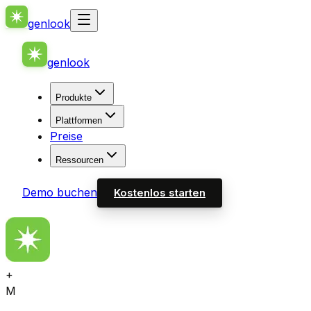
genlook
genlook
Produkte
Plattformen
Preise
Ressourcen
Demo buchen
Kostenlos starten
+
M