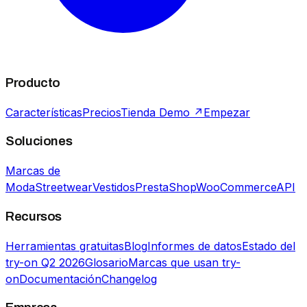
Producto
Características
Precios
Tienda Demo ↗
Empezar
Soluciones
Marcas de
Moda
Streetwear
Vestidos
PrestaShop
WooCommerce
API
Recursos
Herramientas gratuitas
Blog
Informes de datos
Estado del
try-on Q2 2026
Glosario
Marcas que usan try-
on
Documentación
Changelog