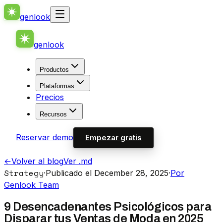
genlook
genlook
Productos
Plataformas
Precios
Recursos
Reservar demo
Empezar gratis
←
Volver al blog
Ver .md
Strategy
·
Publicado el December 28, 2025
·
Por
Genlook Team
9 Desencadenantes Psicológicos para
Disparar tus Ventas de Moda en 2025