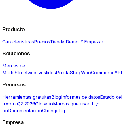
Producto
Características
Precios
Tienda Demo ↗
Empezar
Soluciones
Marcas de
Moda
Streetwear
Vestidos
PrestaShop
WooCommerce
API
Recursos
Herramientas gratuitas
Blog
Informes de datos
Estado del
try-on Q2 2026
Glosario
Marcas que usan try-
on
Documentación
Changelog
Empresa