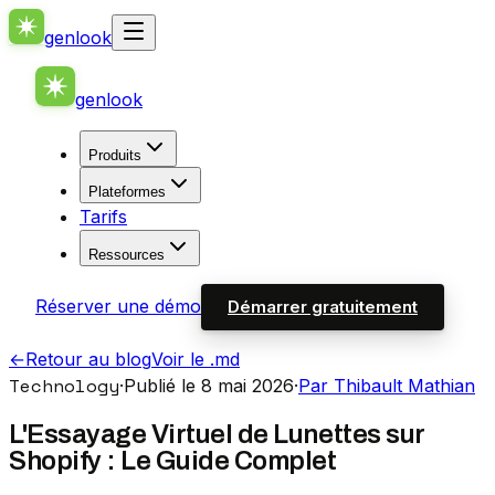
genlook
genlook
Produits
Plateformes
Tarifs
Ressources
Réserver une démo
Démarrer gratuitement
←
Retour au blog
Voir le .md
Technology
·
Publié le 8 mai 2026
·
Par Thibault Mathian
L'Essayage Virtuel de Lunettes sur
Shopify : Le Guide Complet