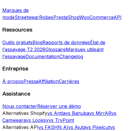
Marques de
mode
Streetwear
Robes
PrestaShop
WooCommerce
API
Ressources
Outils gratuits
Blog
Rapports de données
État de
l'essayage T2 2026
Glossaire
Marques utilisant
l'essayage
Documentation
Changelog
Entreprise
À propos
Presse
Affiliation
Carrières
Assistance
Nous contacter
Réserver une démo
Alternatives Shopify
vs Antla
vs Banuba
vs MirrAR
vs
Camweara
vs Looksy
vs TryPoint
Alternatives API
vs FASHN AI
vs Aiuta
vs Pixelcut
vs