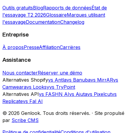
Outils gratuits
Blog
Rapports de données
État de
l'essayage T2 2026
Glossaire
Marques utilisant
l'essayage
Documentation
Changelog
Entreprise
À propos
Presse
Affiliation
Carrières
Assistance
Nous contacter
Réserver une démo
Alternatives Shopify
vs Antla
vs Banuba
vs MirrAR
vs
Camweara
vs Looksy
vs TryPoint
Alternatives API
vs FASHN AI
vs Aiuta
vs Pixelcut
vs
Replicate
vs Fal AI
©
2026
Genlook.
Tous droits réservés.
·
Site propulsé
par
Scribe CMS
Politique de confidentialité
Conditions d'utilisation