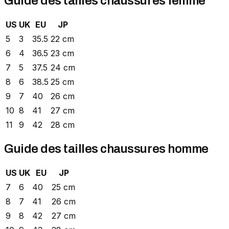
Guide des tailles chaussures femme
US
UK
EU
JP
5
3
35.5
22 cm
6
4
36.5
23 cm
7
5
37.5
24 cm
8
6
38.5
25 cm
9
7
40
26 cm
10
8
41
27 cm
11
9
42
28 cm
Guide des tailles chaussures homme
US
UK
EU
JP
7
6
40
25 cm
8
7
41
26 cm
9
8
42
27 cm