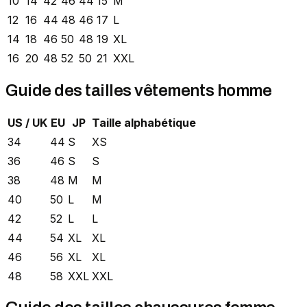
10
14
42
46
44
15
M
12
16
44
48
46
17
L
14
18
46
50
48
19
XL
16
20
48
52
50
21
XXL
Guide des tailles vêtements homme
US / UK
EU
JP
Taille alphabétique
34
44
S
XS
36
46
S
S
38
48
M
M
40
50
L
M
42
52
L
L
44
54
XL
XL
46
56
XL
XL
48
58
XXL
XXL