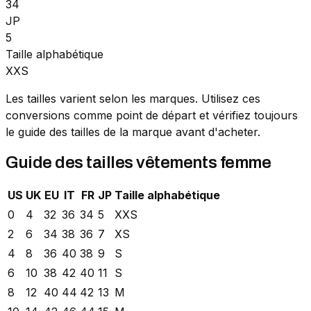
34
JP
5
Taille alphabétique
XXS
Les tailles varient selon les marques. Utilisez ces
conversions comme point de départ et vérifiez toujours
le guide des tailles de la marque avant d'acheter.
Guide des tailles vêtements femme
US
UK
EU
IT
FR
JP
Taille alphabétique
0
4
32
36
34
5
XXS
2
6
34
38
36
7
XS
4
8
36
40
38
9
S
6
10
38
42
40
11
S
8
12
40
44
42
13
M