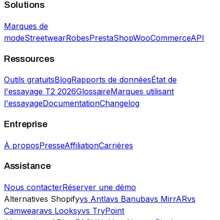
Solutions
Marques de
mode
Streetwear
Robes
PrestaShop
WooCommerce
API
Ressources
Outils gratuits
Blog
Rapports de données
État de
l'essayage T2 2026
Glossaire
Marques utilisant
l'essayage
Documentation
Changelog
Entreprise
À propos
Presse
Affiliation
Carrières
Assistance
Nous contacter
Réserver une démo
Alternatives Shopify
vs Antla
vs Banuba
vs MirrAR
vs
Camweara
vs Looksy
vs TryPoint