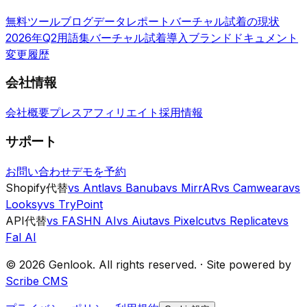
無料ツール
ブログ
データレポート
バーチャル試着の現状
2026年Q2
用語集
バーチャル試着導入ブランド
ドキュメント
変更履歴
会社情報
会社概要
プレス
アフィリエイト
採用情報
サポート
お問い合わせ
デモを予約
Shopify代替
vs Antla
vs Banuba
vs MirrAR
vs Camweara
vs
Looksy
vs TryPoint
API代替
vs FASHN AI
vs Aiuta
vs Pixelcut
vs Replicate
vs
Fal AI
©
2026
Genlook.
All rights reserved.
·
Site powered by
Scribe CMS