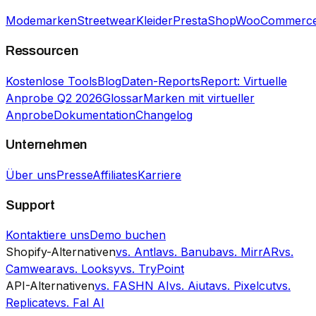
Modemarken
Streetwear
Kleider
PrestaShop
WooCommerc
Ressourcen
Kostenlose Tools
Blog
Daten-Reports
Report: Virtuelle
Anprobe Q2 2026
Glossar
Marken mit virtueller
Anprobe
Dokumentation
Changelog
Unternehmen
Über uns
Presse
Affiliates
Karriere
Support
Kontaktiere uns
Demo buchen
Shopify-Alternativen
vs. Antla
vs. Banuba
vs. MirrAR
vs.
Camweara
vs. Looksy
vs. TryPoint
API-Alternativen
vs. FASHN AI
vs. Aiuta
vs. Pixelcut
vs.
Replicate
vs. Fal AI