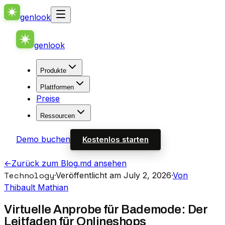
genlook
genlook
Produkte
Plattformen
Preise
Ressourcen
Demo buchen
Kostenlos starten
←
Zurück zum Blog
.md ansehen
Technology
·
Veröffentlicht am July 2, 2026
·
Von
Thibault Mathian
Virtuelle Anprobe für Bademode: Der
Leitfaden für Onlineshops