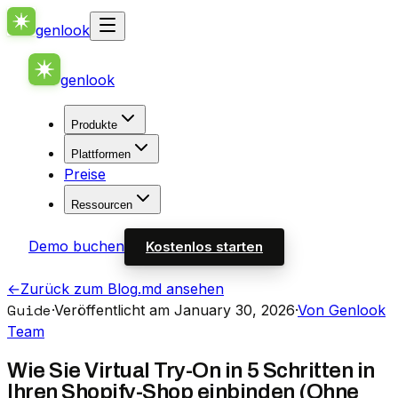
genlook
genlook
Produkte
Plattformen
Preise
Ressourcen
Demo buchen
Kostenlos starten
←
Zurück zum Blog
.md ansehen
Guide
·
Veröffentlicht am January 30, 2026
·
Von Genlook
Team
Wie Sie Virtual Try-On in 5 Schritten in
Ihren Shopify-Shop einbinden (Ohne