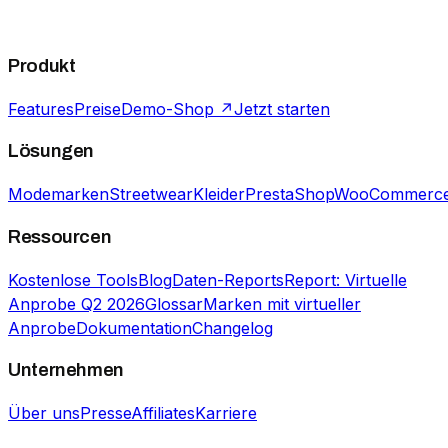
Produkt
Features
Preise
Demo-Shop ↗
Jetzt starten
Lösungen
Modemarken
Streetwear
Kleider
PrestaShop
WooCommerc
Ressourcen
Kostenlose Tools
Blog
Daten-Reports
Report: Virtuelle
Anprobe Q2 2026
Glossar
Marken mit virtueller
Anprobe
Dokumentation
Changelog
Unternehmen
Über uns
Presse
Affiliates
Karriere