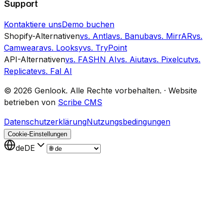
Support
Kontaktiere uns
Demo buchen
Shopify-Alternativen
vs. Antla
vs. Banuba
vs. MirrAR
vs.
Camweara
vs. Looksy
vs. TryPoint
API-Alternativen
vs. FASHN AI
vs. Aiuta
vs. Pixelcut
vs.
Replicate
vs. Fal AI
©
2026
Genlook.
Alle Rechte vorbehalten.
·
Website
betrieben von
Scribe CMS
Datenschutzerklärung
Nutzungsbedingungen
Cookie-Einstellungen
de
DE