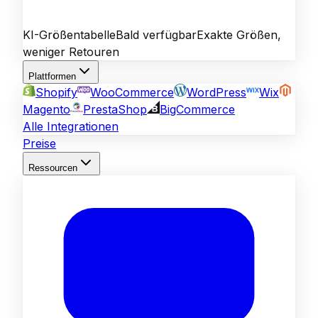
KI-Größentabelle
Bald verfügbar
Exakte Größen,
weniger Retouren
Plattformen
Shopify
WooCommerce
WordPress
Wix
Magento
PrestaShop
BigCommerce
Alle Integrationen
Preise
Ressourcen