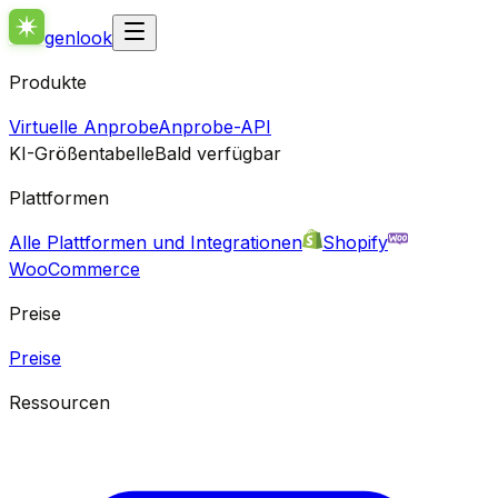
genlook
Produkte
Virtuelle Anprobe
Anprobe-API
KI-Größentabelle
Bald verfügbar
Plattformen
Alle Plattformen und Integrationen
Shopify
WooCommerce
Preise
Preise
Ressourcen