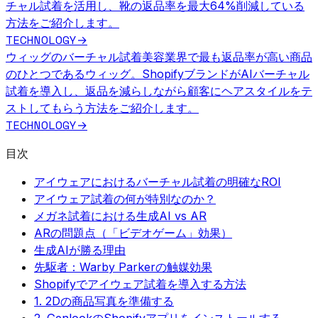
チャル試着を活用し、靴の返品率を最大64%削減している
方法をご紹介します。
TECHNOLOGY
→
ウィッグのバーチャル試着
美容業界で最も返品率が高い商品
のひとつであるウィッグ。ShopifyブランドがAIバーチャル
試着を導入し、返品を減らしながら顧客にヘアスタイルをテ
ストしてもらう方法をご紹介します。
TECHNOLOGY
→
目次
アイウェアにおけるバーチャル試着の明確なROI
アイウェア試着の何が特別なのか？
メガネ試着における生成AI vs AR
ARの問題点（「ビデオゲーム」効果）
生成AIが勝る理由
先駆者：Warby Parkerの触媒効果
Shopifyでアイウェア試着を導入する方法
1. 2Dの商品写真を準備する