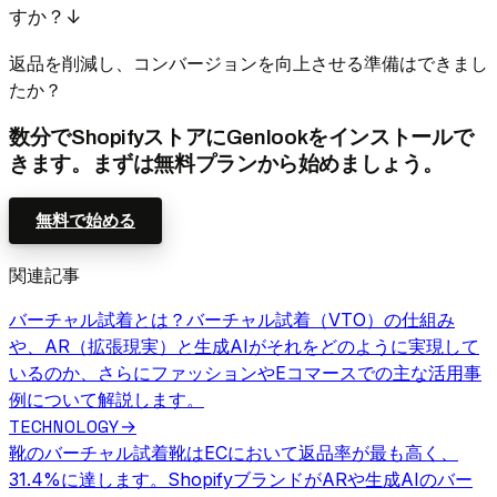
すか？
↓
返品を削減し、コンバージョンを向上させる準備はできまし
たか？
数分でShopifyストアにGenlookをインストールで
きます。まずは無料プランから始めましょう。
無料で始める
関連記事
バーチャル試着とは？
バーチャル試着（VTO）の仕組み
や、AR（拡張現実）と生成AIがそれをどのように実現して
いるのか、さらにファッションやEコマースでの主な活用事
例について解説します。
TECHNOLOGY
→
靴のバーチャル試着
靴はECにおいて返品率が最も高く、
31.4%に達します。ShopifyブランドがARや生成AIのバー