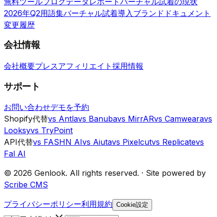
無料ツール
ブログ
データレポート
バーチャル試着の現状
2026年Q2
用語集
バーチャル試着導入ブランド
ドキュメント
変更履歴
会社情報
会社概要
プレス
アフィリエイト
採用情報
サポート
お問い合わせ
デモを予約
Shopify代替
vs Antla
vs Banuba
vs MirrAR
vs Camweara
vs
Looksy
vs TryPoint
API代替
vs FASHN AI
vs Aiuta
vs Pixelcut
vs Replicate
vs
Fal AI
©
2026
Genlook.
All rights reserved.
·
Site powered by
Scribe CMS
プライバシーポリシー
利用規約
Cookie設定