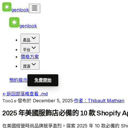
genlook
genlook
產品
平台
價格方案
資源
預約展示
免費開始
←
返回部落格
查看 .md
Tools
·
發布於 December 5, 2025
·
作者：Thibault Mathian
2025 年美國服飾店必備的 10 款 Shopify A
在美國經營時尚品牌競爭激烈。探索 2025 年 10 款必備的 