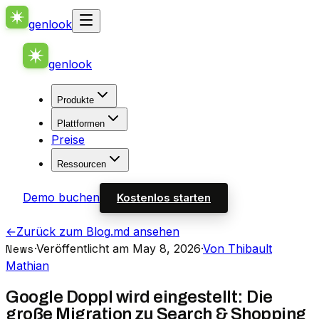
genlook
genlook
Produkte
Plattformen
Preise
Ressourcen
Demo buchen
Kostenlos starten
←
Zurück zum Blog
.md ansehen
News
·
Veröffentlicht am May 8, 2026
·
Von Thibault
Mathian
Google Doppl wird eingestellt: Die
große Migration zu Search & Shopping