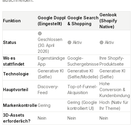
Genlook
Google Doppl
Google Search
Funktion
(Shopify
(Eingestellt)
& Shopping
Native)
🔴
Geschlossen
Status
🟢 Aktiv
🟢 Aktiv
(30. April
2026)
Wo es
Eigenständige
Google-
Ihre Shopify-
stattfindet
App
Suchergebnisse
Produktseite
Generative KI
Generative KI
Generative KI
Technologie
(Selfie)
(Selfie/Modelle)
(Selfie)
Hohe
Discovery-
Top-of-Funnel-
Hauptvorteil
Conversion &
Feed
Akquisition
Kundenbindung
Gering (Google
Hoch (Nativ für
Markenkontrolle
Gering
kontrolliert UI)
Ihr Theme)
3D-Assets
Nein
Nein
Nein
erforderlich?