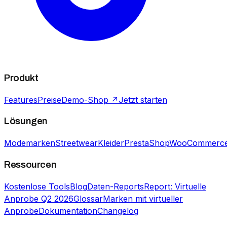
Produkt
Features
Preise
Demo-Shop ↗
Jetzt starten
Lösungen
Modemarken
Streetwear
Kleider
PrestaShop
WooCommerc
Ressourcen
Kostenlose Tools
Blog
Daten-Reports
Report: Virtuelle
Anprobe Q2 2026
Glossar
Marken mit virtueller
Anprobe
Dokumentation
Changelog