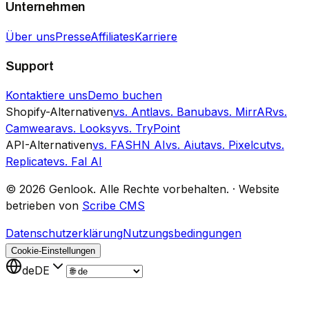
Unternehmen
Über uns
Presse
Affiliates
Karriere
Support
Kontaktiere uns
Demo buchen
Shopify-Alternativen
vs. Antla
vs. Banuba
vs. MirrAR
vs.
Camweara
vs. Looksy
vs. TryPoint
API-Alternativen
vs. FASHN AI
vs. Aiuta
vs. Pixelcut
vs.
Replicate
vs. Fal AI
©
2026
Genlook.
Alle Rechte vorbehalten.
·
Website
betrieben von
Scribe CMS
Datenschutzerklärung
Nutzungsbedingungen
Cookie-Einstellungen
de
DE