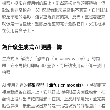
檔案）投影在使用者的臉上。雖然這樣允許頭部轉動，但
缺點也非常致命：3D 模型看起來通常很不真實。它們往往
缺乏準確的陰影，難以重現真實的鏡片反光，整體看起來
就像是一個僵硬、塑膠感極重的電子遊戲物件，突兀地浮
在使用者鼻子上。
為什麼生成式 AI 更勝一籌
生成式 AI 解決了「恐怖谷（uncanny valley）」的問
題。它不再使用即時 3D 疊影，而是請使用者上傳一張自
拍照。
AI 使用先進的
擴散模型（diffusion models）
，將鏡框直
接重新繪製在照片上。它能智慧地將眼鏡與圖像融合，在
顴骨上投射出準確的陰影、在鏡片上反射環境光，並完美
貼合鼻樑。最後呈現出來的是一張超現實的靜態圖片，看