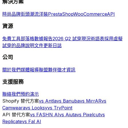
解決方案
時尚品牌
街頭潮流
洋裝
PrestaShop
WooCommerce
API
資源
免費工具
部落格
數據報告
2026 Q2 試穿現況
術語表
採用虛擬
試穿的品牌
說明文件
更新日誌
公司
關於我們
媒體報導
聯盟夥伴
徵才資訊
支援服務
聯絡我們
預約演示
Shopify 替代方案
vs Antla
vs Banuba
vs MirrAR
vs
Camweara
vs Looksy
vs TryPoint
API 替代方案
vs FASHN AI
vs Aiuta
vs Pixelcut
vs
Replicate
vs Fal AI