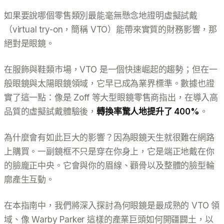
如果要說哪個零售類別最能毫無懸念地證明虛擬試戴
（virtual try-on，簡稱 VTO）能帶來實質的財務影響，那
絕對是眼鏡。
在服飾與鞋類市場，VTO 是一個快速崛起的趨勢；但在一
般眼鏡與太陽眼鏡領域，它早已成為業界標準。數據也證
實了這一點：像是 Zoff 等大型眼鏡零售商指出，在導入高
品質的虛擬試戴體驗後，
轉換率驚人地提升了 400%
。
為什麼會有如此巨大的影響？因為眼鏡天生就很難在網路
上購買。一副鏡框不只是穿在你身上，它是端正地戴在你
的臉龐正中央。它會與你的眉線、顴骨以及整體的臉型輪
廓產生互動。
在本指南中，我們將深入探討為何眼鏡是最成熟的 VTO 領
域、像 Warby Parker 這樣的產業巨頭如何開疆闢土，以