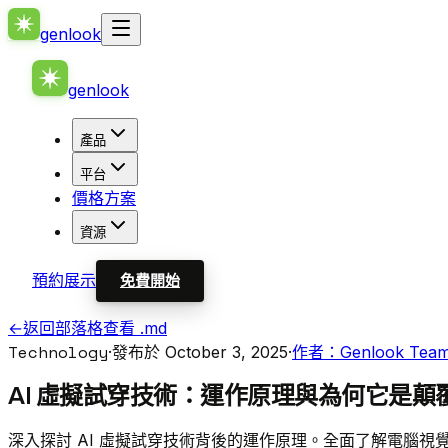
genlook
genlook
產品
平台
價格方案
資源
預約展示
免費開始
←
返回部落格
查看 .md
Technology
·
發布於 October 3, 2025
·
作者：Genlook Tea
AI 虛擬試穿技術：運作原理與為何它是顛
深入探討 AI 虛擬試穿技術背後的運作原理。全面了解電腦