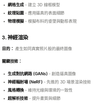
網格生成
- 建立 3D 線框模型
紋理貼圖
- 應用逼真的表面細節
物理模擬
- 模擬布料的垂墜與動態表現
3. 神經渲染
目的：
產生如同真實照片般的最終圖像
關鍵技術：
生成對抗網路 (GANs)
- 創造逼真圖像
神經輻射場 (NeRF)
- 先進的 3D 場景渲染技術
風格轉換
- 維持光線與環境的一致性
超解析技術
- 提升畫質與細節