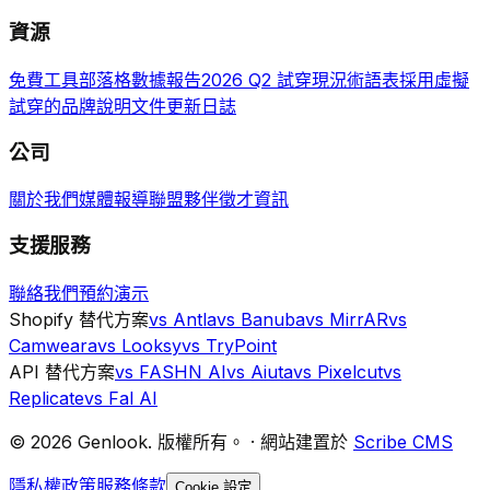
資源
免費工具
部落格
數據報告
2026 Q2 試穿現況
術語表
採用虛擬
試穿的品牌
說明文件
更新日誌
公司
關於我們
媒體報導
聯盟夥伴
徵才資訊
支援服務
聯絡我們
預約演示
Shopify 替代方案
vs Antla
vs Banuba
vs MirrAR
vs
Camweara
vs Looksy
vs TryPoint
API 替代方案
vs FASHN AI
vs Aiuta
vs Pixelcut
vs
Replicate
vs Fal AI
©
2026
Genlook.
版權所有。
·
網站建置於
Scribe CMS
隱私權政策
服務條款
Cookie 設定